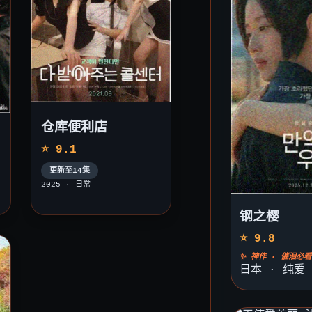
仓库便利店
⭐ 9.1
更新至14集
2025 · 日常
钢之樱
⭐ 9.8
✨ 神作 · 催泪必看
日本 · 纯爱