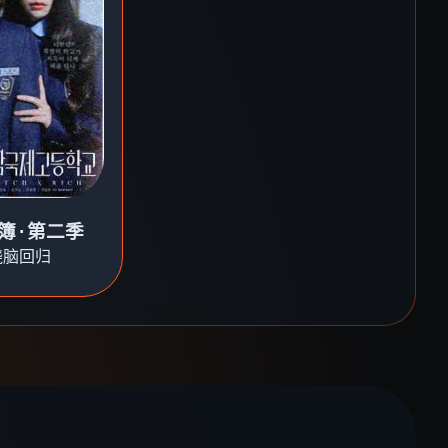
簿·第二季
烧脑回归