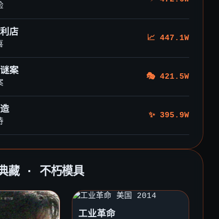
险
利店
📈 447.1W
喜
谜案
🎭 421.5W
案
造
✨ 395.9W
诗
厂典藏 · 不朽模具
工业革命