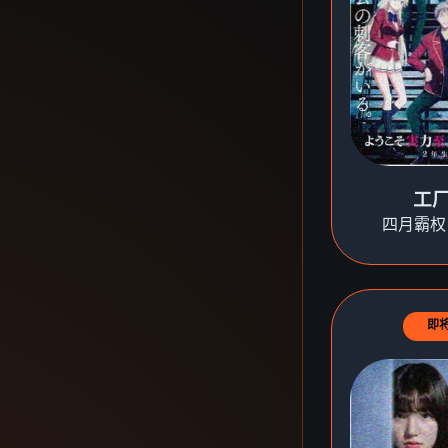
工
四月霸权
即