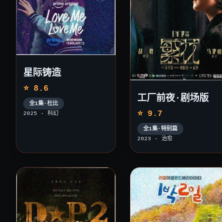
星际铸造
⭐ 8.6
工厂前夜·剧场版
全1集·杜比
⭐ 9.7
2025 · 科幻
全1集·特别篇
2023 · 治愈