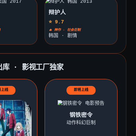
辩护人
⭐ 9.7
典
🔥 神作 · 社会巨制
韩国 · 剧情
出库 · 影视工厂独家
将上线
即将上线
钢铁密令
动作科幻巨制