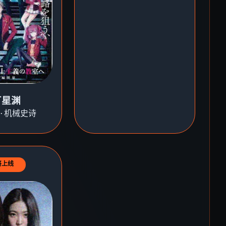
厂星渊
·机械史诗
将上线