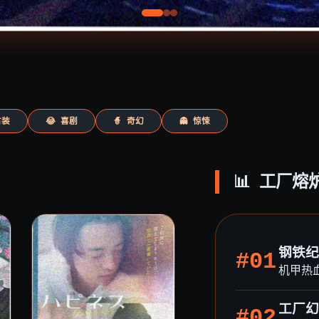
古装
😂 喜剧
🧙 奇幻
👻 惊悚
📊 工厂熔
钢铁纪
#01
机甲热
工厂幻
#02