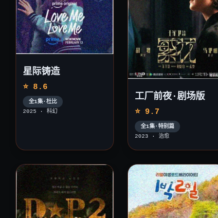
星际铸造
⭐ 8.6
工厂前夜·剧场版
全1集·杜比
⭐ 9.7
2025 · 科幻
全1集·特别篇
2023 · 治愈