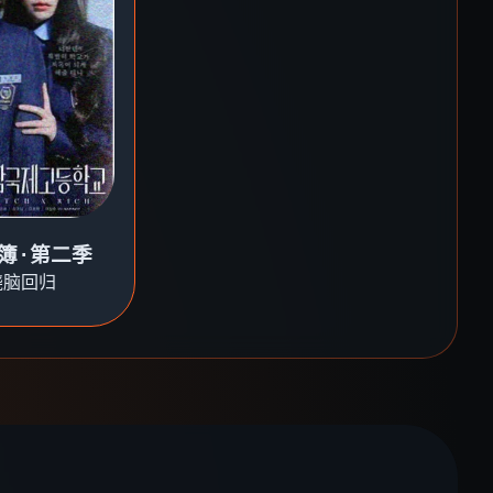
簿·第二季
烧脑回归