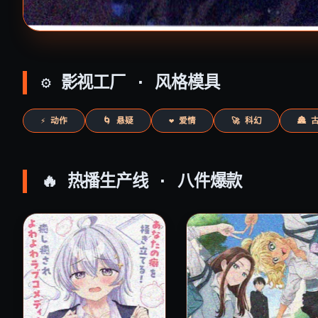
⚙️ 影视工厂 · 风格模具
⚡ 动作
🌀 悬疑
❤️ 爱情
🚀 科幻
🏯 
🔥 热播生产线 · 八件爆款