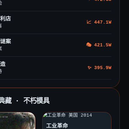
险
利店
📈 447.1W
喜
谜案
🎭 421.5W
案
造
✨ 395.9W
诗
厂典藏 · 不朽模具
工业革命