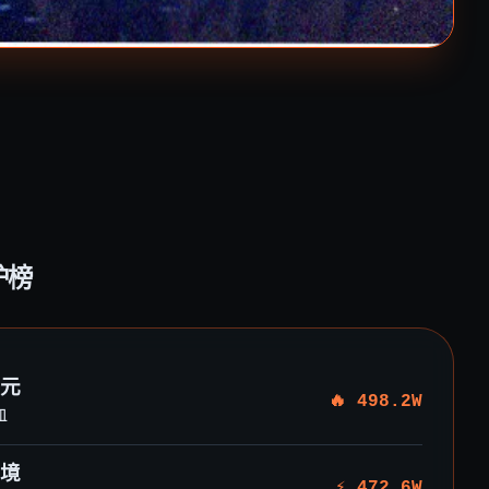
炉榜
元
🔥 498.2W
血
境
⚡ 472.6W