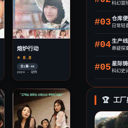
科幻冒
仓库便
#03
日常轻
生产线
#04
熔炉行动
悬疑探
⭐ 8.8
星际铸
#05
全1集·4K
科幻史
2024 · 动作
🏆 工