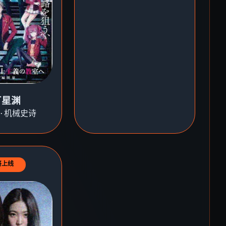
厂星渊
·机械史诗
将上线