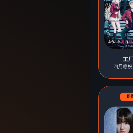
工
四月霸权
即