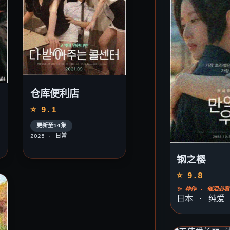
仓库便利店
⭐ 9.1
更新至14集
2025 · 日常
钢之樱
⭐ 9.8
✨ 神作 · 催泪必看
日本 · 纯爱