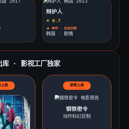
辩护人
⭐ 9.7
典
🔥 神作 · 社会巨制
韩国 · 剧情
出库 · 影视工厂独家
将上线
即将上线
钢铁密令
动作科幻巨制