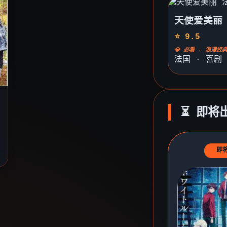
天使爱美丽
⭐ 9.5
💎 必看 · 浪漫经
法国 · 喜剧
⏳ 即将
即